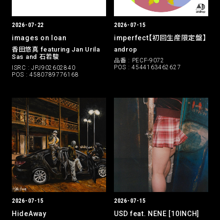
2026-07-22
2026-07-15
images on loan
imperfect【初回生産限定盤】
香田悠真 featuring Jan Urila
androp
Sas and 石若駿
品番 : PECF-9072
POS : 4544163462627
ISRC : JPJ902602840
POS : 4580789776168
2026-07-15
2026-07-15
HideAway
USD feat. NENE [10INCH]