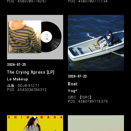
POS : 4580789777134
POS : 4580789776267
2026-07-25
The Crying Xpress [LP]
2026-07-22
Le Makeup
Boat
品番 : DDJB-91271
POS : 4543034054312
Yog*
ISRC : 【ISRC】
POS : 4580789774379