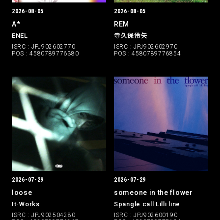
2026-08-05
2026-08-05
A*
REM
ENEL
寺久保伶矢
ISRC : JPJ902602770
ISRC : JPJ902602970
POS : 4580789776380
POS : 4580789776854
2026-07-29
2026-07-29
someone in the flower
loose
Spangle call Lilli line
It-Works
ISRC : JPJ902600190
ISRC : JPJ902504280