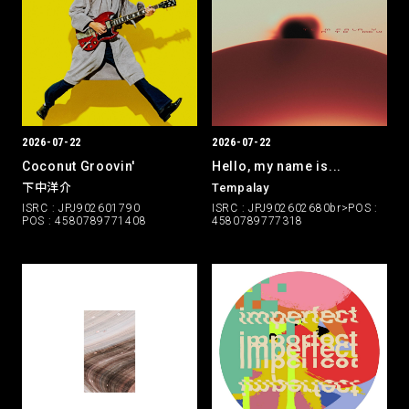
2026-07-22
2026-07-22
Coconut Groovin'
Hello, my name is...
下中洋介
Tempalay
ISRC : JPJ902601790
ISRC : JPJ902602680br>POS :
POS : 4580789771408
4580789777318