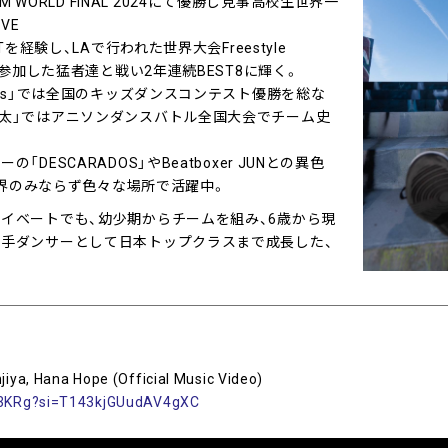
SEUM WORLD FINAL 2024にて優勝し見事高校生世界一
VE
Tを経験し、LAで行われた世界大会Freestyle
から参加した猛者達と戦い2年連続BEST8に輝く。
ers」では全国のキッズダンスコンテスト優勝を総な
勇太」ではアニソンダンスバトル全国大会でチーム史
DESCARADOS」やBeatboxer JUNとの異色
ンス界のみならず色々な場所で活躍中。
イベートでも、幼少期からチームを組み、6歳から現
若手ダンサーとして日本トップクラスまで成長した、
jiya, Hana Hope (Official Music Video)
b3KRg?si=T143kjGUudAV4gXC