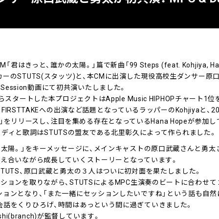
君はきっと、誰かの太陽。」篇で新曲「99 Steps (feat. Kohjiya, H
ーのSTUTS(スタッツ)と、本CMに出演した現役高校生ダンサー原
ce Session動画にて初共演いたしました。
タートした本プロジェクトはApple Music HIPHOPチャート1位を獲
 FIRSTTAKEへの出演など話題となっているラッパーのKohjiyaと、2
Stars」をリリースし、注目を集める存在となっているHana Hopeが参加
うメロディと歌詞はSTUTSの盟友である北里彰久によって作られました。
の太陽。」をキーメッセージに、メインキャストの原口武蔵さんと勇太
与え合いながら成長していくストーリーとなっています。
TUTS、原口武蔵と勇太の３人はついに初対面を果たしました。
ションを取りながら、STUTSによるMPC生演奏のビートに合わせて
ションとなり、「また一緒にセッションしたいですね」という話も自然
会話をくりひろげ、時間はあっという間に過ぎていきました。
oshi(branch)が監督しています。