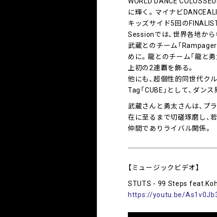
WORLD DANCE COLOS
に輝く。マイナビDANCEALI
キッズサイド5回のFINALIS
Sessionでは、世界各地
武蔵とのチーム「Rampag
めに。龍とのチーム「龍と
上初の2連覇を飾る。
他にも、超個性的同世代クルーの「
Tag「CUBE」として、ダ
武蔵さんと勇太さんは、プラ
在に至るまで切磋琢磨し、
仲間でありライバル関係。
【ミュージックビデオ】
STUTS - 99 Steps feat.Koh
https://youtu.be/As1v0J