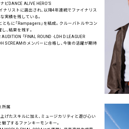
ANCE ALIVE HERO'S
』のファイナリストに選出され、以降4年連続でファイナリス
的な実績を残している。
ともに「Rampagers」を結成。クルーバトルやコン
躍し、結果を残す。
DITION 「FINAL ROUND -LDH D.LEAGUER
事LDH SCREAMのメンバーに合格し、今後の活躍が期待
t.所属
を軸に磨き上げたスキルに加え、ミュージカリティと遊び心い
を魅了するファンキーモンキー。