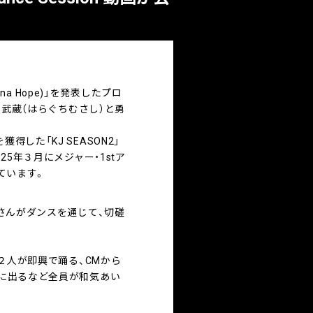
ana Hope)」を発表したプロ
口武蔵（はらぐちむさし）と勇
得した「KJ SEASON2」
025年３月にメジャー・1stア
しています。
さんがダンスを通じて、切磋
２人が即興で踊る、CMから
に出るなど全員が和気あい