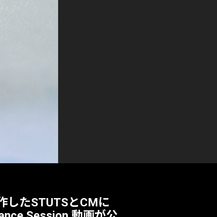
したSTUTSとCMに
 Session 動画が公