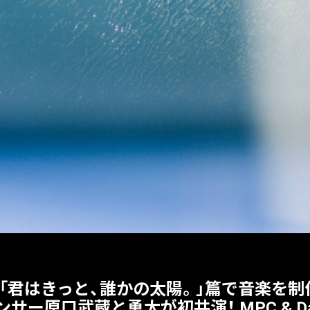
M「君はきっと、誰かの太陽。」篇で音楽を制作
原⼝武蔵と勇太が初共演！ MPC & Dance