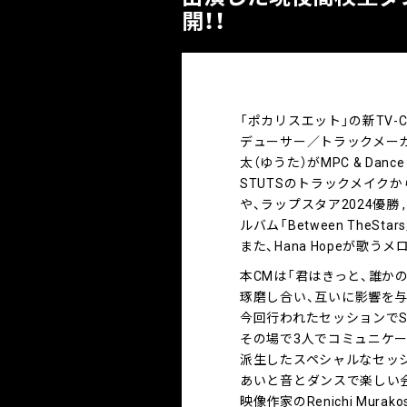
開！！
「ポカリスエット」の新TV-CM「
デューサー／トラックメーカ
太（ゆうた）がMPC & Dan
STUTSのトラックメイクからス
や、ラップスタア2024優勝 ,
ルバム「Between The
また、Hana Hopeが歌
本CMは「君はきっと、誰か
琢磨し合い、互いに影響を
今回行われたセッションでS
その場で3人でコミュニケー
派生したスペシャルなセッ
あいと音とダンスで楽しい
映像作家のRenichi Murak