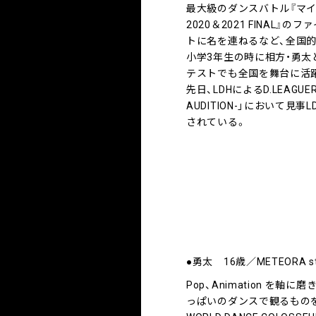
最大級のダンスバトル『マイナビD
2020＆2021 FINAL
トに名を連ねるなど、全国
小学3年生の時に相方・勇太と
テストでも全国を舞台に活
先日、LDHによるD.LEAGUER AU
AUDITION-」において見
されている。
●勇太 16歳／METEORA s
Pop、Animation 
っぱいのダンスで観るもの