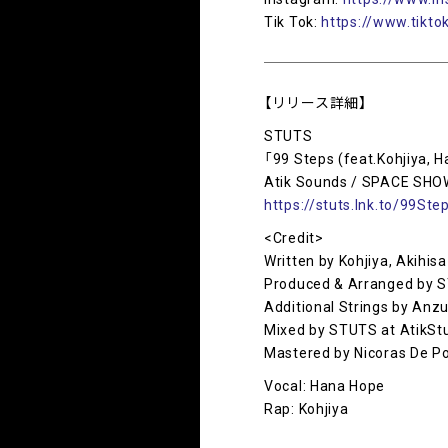
Tik Tok:
https://www.tikt
【リリース詳細】
STUTS
「99 Steps (feat.Kohjiya, 
Atik Sounds / SPACE SH
https://stuts.lnk.to/99Ste
<Credit>
Written by Kohjiya, Akihisa
Produced & Arranged by 
Additional Strings by Anz
Mixed by STUTS at AtikSt
Mastered by Nicoras De Po
Vocal: Hana Hope
Rap: Kohjiya