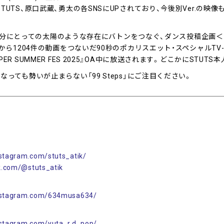
UTS、原口武蔵、勇太の各SNSにUPされており、今後別Ver.の映
用し、自分にとっての太陽のような存在にバトンをつなぐ、ダンス投稿企画
から1204件の動画をつないだ90秒のポカリスエット・スペシャルTV-
R SUMMER FES 2025』OA中に放送されます。どこかにSTUT
っても勢いが止まらない「99 Steps」にご注目ください。
stagram.com/stuts_atik/
k.com/@stuts_atik
nstagram.com/634musa634/
nstagram.com/yuta_r.d_pop/