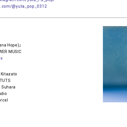
ok.com/@yuta_pop_0312
Hana Hope)」
OWER MUSIC
ps
 Kitazato
STUTS
u Suhara
udio
rcel