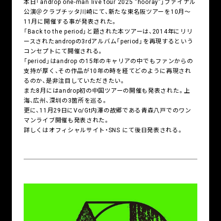
本日「androp one-man live tour 2025 “hooray”」ファイナル
公演＠クラブチッタ川崎にて、新たな東名阪ツアーを10月～
11月に開催する事が発表された。
「Back to the period」と題された本ツアーは、2014年にリリ
ースされたandropの3rdアルバム「period」を再現するという
コンセプトにて開催される。
「period」はandrop の15年のキャリアの中でもファンからの
支持が厚く、その作品が10年の時を経てどのように再現され
るのか、是非注目していただきたい。
また8月にはandrop初の中国ツアーの開催も発表された。上
海、広州、深圳の3箇所を巡る。
更に、11月29日にVo/Gt内澤の故郷である青森八戸でのワン
マンライブ開催も発表された。
詳しくはオフィシャルサイト・SNS にて後日発表される。