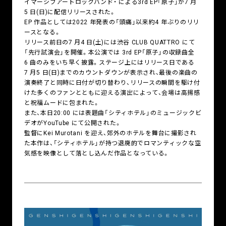
イマーシブアートロックバンド・ による3rd EP「原子」が7 月
5 日(日)に配信リリースされた。
EP 作品としては2022 年発表の「頭痛」以来約4 年ぶりのリリ
ースとなる。
リリース前日の7 月4 日(土)には渋谷 CLUB QUATTRO にて
「先行試演会」を開催。本公演では 3rd EP「原子」の収録曲全
6 曲のみをいち早く披露。ステージ上にはリリース日である
7 月5 日(日)までのカウントダウンが表示され、最後の楽曲の
演奏終了と同時に日付が切り替わり、リリースの瞬間を駆け付
けた多くのファンとともに迎える演出によって、会場は高揚感
と祝福ムードに包まれた。
また、本日20:00 には表題曲「シティホテル」のミュージックビ
デオがYouTube にて公開された。
監督にKei Murotani を迎え、郊外のホテルを舞台に撮影され
た本作は、「シティホテル」が持つ退廃的でロマンティックな空
気感を映像として落とし込んだ作品となっている。