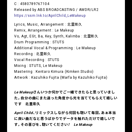
C : 4580789767104
Released by ABS BROADCASTING / AWDR/LR2
https://ssm.lnk.to/AprilChild_LeMakeup
Lyrics, Music, Arrangement : 北里彰久
Remix, Arrangement : Le Makeup
Vo, Agt, EGt, Ba, Key, Synth, Kalimba : 北里彰久
Drum Programming : STUTS
Additional Vocal & Programming : Le Makeup
Recording : 北里彰久
Vocal Recording : STUTS
Mixing : STUTS, Le Makeup
Mastering : Kentaro Kimura (Kimken Studio)
Artwork : Kazuhiko Fujita (Marfa by Kazuhiko Fujita)
Le Makeupさんいつか何かでご一緒できたらと思っていまし
た。自分の曲にまた違った角度から光を当ててもらえて嬉しい
です 北里彰久
April Child、リミックスしながら何回も聴いて毎回、あぁ本当
に良い曲だなと思うばかりでデータを触れただけで嬉しいで
す。その喜びを、聴いてください！ Le Makeup