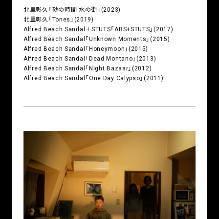
北里彰久「砂の時間 水の街」(2023)
北里彰久「Tones」(2019)
Alfred Beach Sandal＋STUTS「ABS+STUTS」(2017)
Alfred Beach Sandal「Unknown Moments」(2015)
Alfred Beach Sandal「Honeymoon」(2015)
Alfred Beach Sandal「Dead Montano」(2013)
Alfred Beach Sandal「Night Bazaar」(2012)
Alfred Beach Sandal「One Day Calypso」(2011)