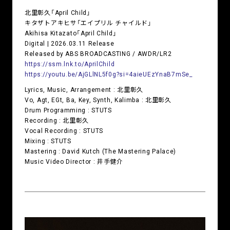
北里彰久「April Child」
キタザトアキヒサ「エイプリル チャイルド」
Akihisa Kitazato「April Child」
Digital | 2026.03.11 Release
Released by ABS BROADCASTING / AWDR/LR2
https://ssm.lnk.to/AprilChild
https://youtu.be/AjGLlNL5f0g?si=4aieUEzYnaB7mSe_
Lyrics, Music, Arrangement : 北里彰久
Vo, Agt, EGt, Ba, Key, Synth, Kalimba : 北里彰久
Drum Programming : STUTS
Recording : 北里彰久
Vocal Recording : STUTS
Mixing : STUTS
Mastering : David Kutch (The Mastering Palace)
Music Video Director : 井手健介