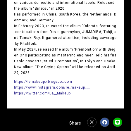
on various domestic and international labels. Released
the album “Binetsu” in 2020.
Has performed in China, South Korea, the Netherlands, D
enmark, and Germany.
In February 2023, released the album ‘Odorata’ featuring
contributions from Dove, gummyboy, JUMADIBA, Tohji, a
nd Tamaki Roy. It garnered attention, including coverage
by Pitchfork.
In May 2024, released the album ‘Premonition’ with Seig
en Ono participating as mastering engineer. Held his firs
t solo concerts, titled ‘Premonition’, in Tokyo and Osaka.
New album “The Crying Xpress” will be released on April
29, 2026.
https://lemakeupp.blogspot.com
https://www.instagram.com/le_makeup___
https://twitter.com/Le__Makeup