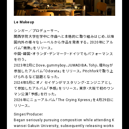
Le Makeup
シンガー／プロデューサー。
関西学院大学在学中に作曲へと本格的に取り組みはじめ、以降
国内外の様々なレーベルから作品を発表する。2020年にアル
バム「微熱」をリリース。
中国・韓国・オランダ・デンマーク・ドイツでもパフォーマンス
を行う。
2023年2月にDove、gummyboy、JUMADIBA、Tohji、環Royが
参加したアルバム「Odorata」をリリース。Pitchforkで取り上
げられるなど話題となった。
2024年5月にオノ セイゲンがマスタリング・エンジニアとし
て参加したアルバム「予感」をリリース。東京・大阪で初のワン
マン公演「予感」を行った。
2026年にニューアルバム「The Crying Xpress」を4月29日に
リリース。
Singer/Producer.
Began seriously pursuing composition while attending K
wansei Gakuin University, subsequently releasing works