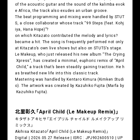
of the acoustic guitar and the sound of the kalimba evok
e Africa, the track also exudes an urban groove.
The beat programming and mixing were handled by STUT
S, a close collaborator whose track “99 Steps (feat. Kohj
iya, Hana Hope)”?
on which Kitazato contributed the melody and lyrics?
became a hit. The song is frequently performed not only
at Kitazato’s own live shows but also on STUTS’s stage.
Le Makeup, who just released his new album “The Crying
Xpress”, has created a minimal, euphoric remix of “April
Child,” a track that’s been steadily gaining traction. He h
as breathed new life into this classic track.
Mastering was handled by Kentaro Kimura (Kimken Studi
o). The artwork was created by Kazuhiko Fujita (Marfa by
Kazuhiko Fujita).
北里彰久「April Child (Le Makeup Remix)」
キタザトアキヒサ「エイプリル チャイルド ルメイクアップ リ
ミックス」
Akihisa Kitazato「April Child (Le Makeup Remix)」
Digital | 2026.05.27 Release | ISRC : JPJ902600510 | UP