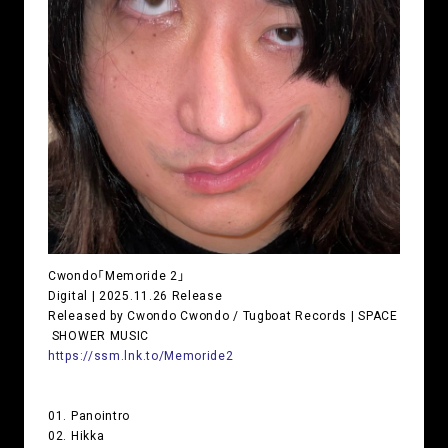
Cwondo「Memoride 2」
Digital | 2025.11.26 Release
Released by Cwondo Cwondo / Tugboat Records | SPACE
SHOWER MUSIC
https://ssm.lnk.to/Memoride2
01. Panointro
02. Hikka