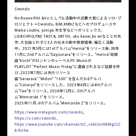
Cwondo
No BusesのGt.&Vo.としても活動中の近藤大彗によるソロ・プ
ロジェクト＝Cwondo。BIM,KMNZなどへのプロデュースや
Maika Loubte, yonige,羊文学などへのリミックス、
LISACHRIS,PAS TASTA, SATOH, uku kasai,bo enなどとの共
作、大豆田とわ子と3人の元夫の劇中歌歌唱等、幅広く活動
中。 2021年3月には1stアルバム"Hernia"をリリース後、同年
11月に2ndアルバム"Sayounara"をリリース。 "Hernia"収録
曲"Kochi"がロンドンのレーベルPC Musicの
PLAYLIST "Perfect Music Friday"に選曲されるなど話題を呼
び、2022年7月には先行リリース
曲"Sarasara" "Midori" "1500" を含んだ3rdアルバ
ム"Coloriyo"をリリースした。 2023年4月には4thアルバ
ム"Tae"をリリース。2024年12月に、5thアルバ
ム"Memoride 1"をリリース。
2025年11月、6thアルバム"Memoride 2"をリリース。
https://www.instagram.com/cwondo_
https://x.com/cwondo_
https://www.youtube.com/channel/UC_-rskCmv9BMgii2Z
B-Rz9w