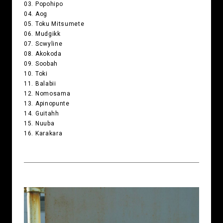
03. Popohipo
04. Aog
05. Toku Mitsumete
06. Mudgikk
07. Scwyline
08. Akokoda
09. Soobah
10. Toki
11. Balabii
12. Nomosama
13. Apinopunte
14. Guitahh
15. Nuuba
16. Karakara