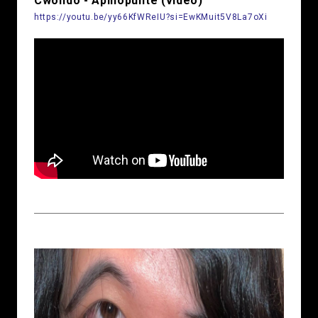
Cwondo - Apinopunte (video)
https://youtu.be/yy66KfWReIU?si=EwKMuit5V8La7oXi